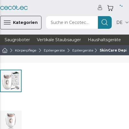
Kategorien
Suche in Cecotec...
DE
Saugroboter
Vertikale Staubsauger
Haushaltsgeräte
Körperpflege
Epiliergeräte
Epiliergeräte
SkinCare Depil