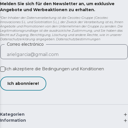
Melden Sie sich für den Newsletter an, um exklusive
Angebote und Werbeaktionen zu erhalten.
*Der Inhaber der Datenverarbeitung ist die Cecotec-Gruppe (Cecotec
Innovaciones S.L. und Solotriatlon S.L.), der Zweck der Verarbeitung ist es, Ihnen
Angebote und Promotionen von den Unternehmen der Gruppe zu senden. Die
Legitimationsgrundlage ist die ausdrückliche Zustimmung, und Sie haben das
Recht auf Zugang, Berichtigung, Löschung und andere Rechte, wie in unserer
Datenschutzerklärung angegeben.
Datenschutzbestimmungen
Correo electrónico
Ich akzeptiere die
Bedingungen und Konditionen
Ich abonniere!
Kategorien
Information