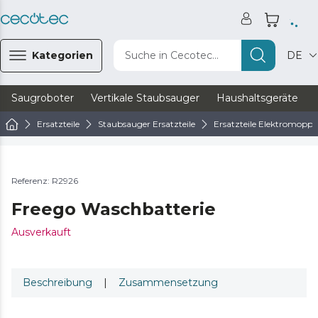
Kategorien
Suche in Cecotec...
DE
Saugroboter
Vertikale Staubsauger
Haushaltsgeräte
Ersatzteile
Staubsauger Ersatzteile
Ersatzteile Elektromopps
Referenz: R2926
Freego Waschbatterie
Ausverkauft
Beschreibung
|
Zusammensetzung