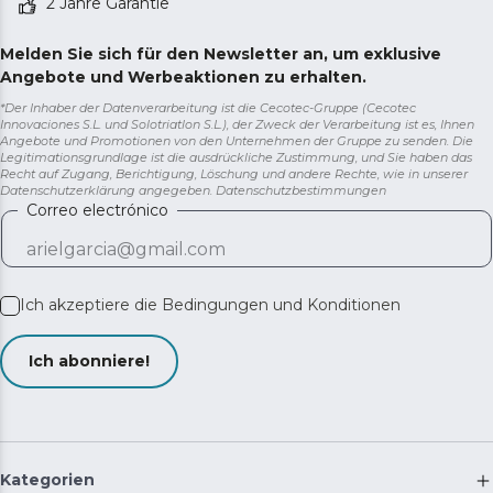
2 Jahre Garantie
Melden Sie sich für den Newsletter an, um exklusive
Angebote und Werbeaktionen zu erhalten.
*Der Inhaber der Datenverarbeitung ist die Cecotec-Gruppe (Cecotec
Innovaciones S.L. und Solotriatlon S.L.), der Zweck der Verarbeitung ist es, Ihnen
Angebote und Promotionen von den Unternehmen der Gruppe zu senden. Die
Legitimationsgrundlage ist die ausdrückliche Zustimmung, und Sie haben das
Recht auf Zugang, Berichtigung, Löschung und andere Rechte, wie in unserer
Datenschutzerklärung angegeben.
Datenschutzbestimmungen
Correo electrónico
Ich akzeptiere die
Bedingungen und Konditionen
Ich abonniere!
Kategorien