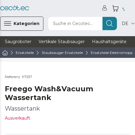
Kategorien
Suche in Cecotec...
DE
Saugroboter
Vertikale Staubsauger
Haushaltsgeräte
Ersatzteile
Staubsauger Ersatzteile
Ersatzteile Elektromopps
Referenz: 97537
Freego Wash&Vacuum
Wassertank
Wassertank
Ausverkauft