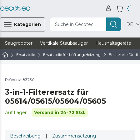
Kategorien
Suche in Cecotec...
DE
Saugroboter
Vertikale Staubsauger
Haushaltsgeräte
Ersatzteile
Ersatzteile für Lüftung/Heizung
Ersatzteile für d
Referenz: 83730
3-in-1-Filterersatz für
05614/05615/05604/05605
Auf Lager
Versand in 24-72 Std.
Beschreibung
|
Zusammensetzung