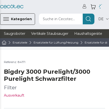
Kategorien
Suche in Cecotec...
DE
Saugroboter
Vertikale Staubsauger
Haushaltsgeräte
Ersatzteile
Ersatzteile für Lüftung/Heizung
Ersatzteile für d
Referenz: 84171
Bigdry 3000 Purelight/3000
Purelight Schwarzfilter
Filter
Ausverkauft