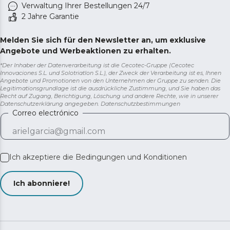
Verwaltung Ihrer Bestellungen 24/7
2 Jahre Garantie
Melden Sie sich für den Newsletter an, um exklusive
Angebote und Werbeaktionen zu erhalten.
*Der Inhaber der Datenverarbeitung ist die Cecotec-Gruppe (Cecotec
Innovaciones S.L. und Solotriatlon S.L.), der Zweck der Verarbeitung ist es, Ihnen
Angebote und Promotionen von den Unternehmen der Gruppe zu senden. Die
Legitimationsgrundlage ist die ausdrückliche Zustimmung, und Sie haben das
Recht auf Zugang, Berichtigung, Löschung und andere Rechte, wie in unserer
Datenschutzerklärung angegeben.
Datenschutzbestimmungen
Correo electrónico
Ich akzeptiere die
Bedingungen und Konditionen
Ich abonniere!