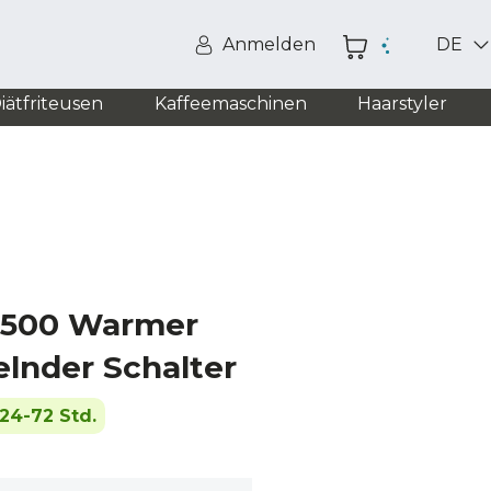
Anmelden
DE
iätfriteusen
Kaffeemaschinen
Haarstyler
3500 Warmer
elnder Schalter
24-72 Std.