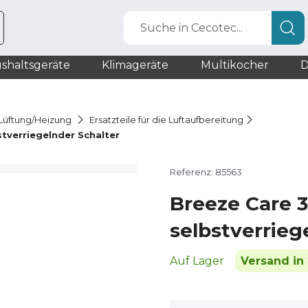
Suche in Cecotec...
shaltsgeräte
Klimageräte
Multikocher
D
r Lüftung/Heizung
Ersatzteile für die Luftaufbereitung
tverriegelnder Schalter
Referenz: 85563
Breeze Care 
selbstverrieg
Auf Lager
Versand in 