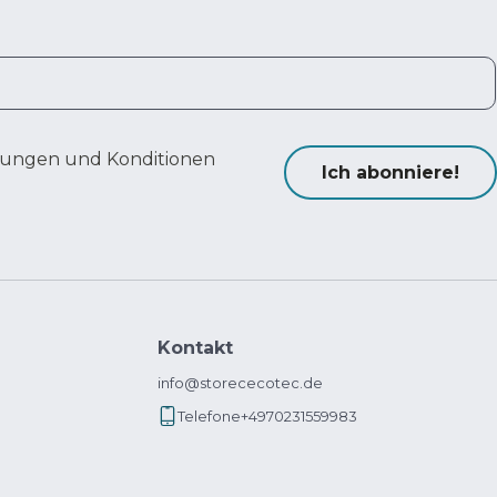
ungen und Konditionen
Ich abonniere!
Kontakt
info@storececotec.de
Telefone
+4970231559983