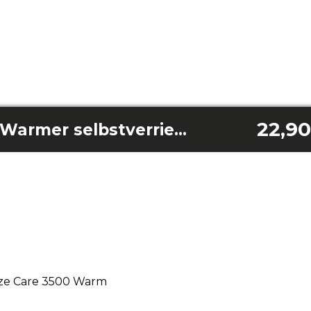
22,90
Breeze Care 3500 Warmer selbstverriegelnder Schalter
eze Care 3500 Warm