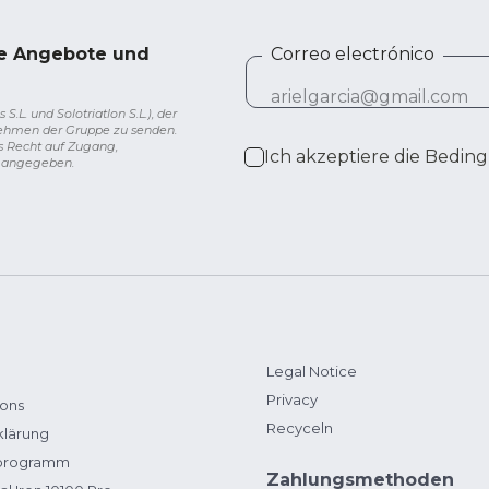
ve Angebote und
Correo electrónico
L. und Solotriatlon S.L.), der
nehmen der Gruppe zu senden.
s Recht auf Zugang,
Ich akzeptiere die
Beding
g angegeben.
Legal Notice
Privacy
ions
Recyceln
klärung
zprogramm
Zahlungsmethoden