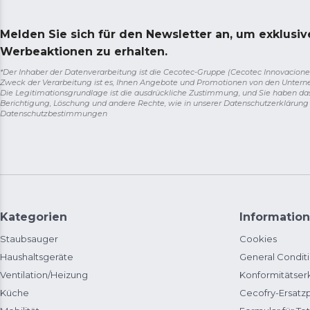
Melden Sie sich für den Newsletter an, um exklusi
Werbeaktionen zu erhalten.
*Der Inhaber der Datenverarbeitung ist die Cecotec-Gruppe (Cecotec Innovaciones S.
Zweck der Verarbeitung ist es, Ihnen Angebote und Promotionen von den Unter
Die Legitimationsgrundlage ist die ausdrückliche Zustimmung, und Sie haben da
Berichtigung, Löschung und andere Rechte, wie in unserer Datenschutzerklärun
Datenschutzbestimmungen
Kategorien
Information
Staubsauger
Cookies
Haushaltsgeräte
General Condit
Ventilation/Heizung
Konformitätser
Küche
Cecofry-Ersat