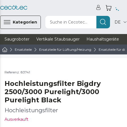
Kategorien
Suche in Cecotec...
DE
Saugroboter
Vertikale Staubsauger
Haushaltsgeräte
Ersatzteile
Ersatzteile für Lüftung/Heizung
Ersatzteile für d
Referenz: 83741
Hochleistungsfilter Bigdry
2500/3000 Purelight/3000
Purelight Black
Hochleistungsfilter
Ausverkauft