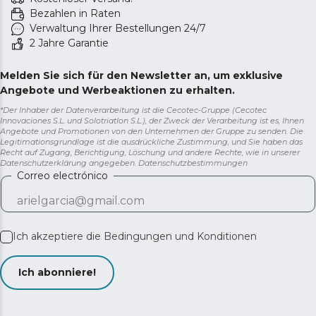
Bezahlen in Raten
Verwaltung Ihrer Bestellungen 24/7
2 Jahre Garantie
Melden Sie sich für den Newsletter an, um exklusive
Angebote und Werbeaktionen zu erhalten.
*Der Inhaber der Datenverarbeitung ist die Cecotec-Gruppe (Cecotec
Innovaciones S.L. und Solotriatlon S.L.), der Zweck der Verarbeitung ist es, Ihnen
Angebote und Promotionen von den Unternehmen der Gruppe zu senden. Die
Legitimationsgrundlage ist die ausdrückliche Zustimmung, und Sie haben das
Recht auf Zugang, Berichtigung, Löschung und andere Rechte, wie in unserer
Datenschutzerklärung angegeben.
Datenschutzbestimmungen
Correo electrónico
Ich akzeptiere die
Bedingungen und Konditionen
Ich abonniere!