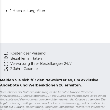
1 Hochleistungsfilter
Kostenloser Versand!
Bezahlen in Raten
Verwaltung Ihrer Bestellungen 24/7
2 Jahre Garantie
Melden Sie sich für den Newsletter an, um exklusive
Angebote und Werbeaktionen zu erhalten.
*Der Inhaber der Datenverarbeitung ist die Cecotec-Gruppe (Cecotec
Innovaciones S.L. und Solotriatlon S.L.), der Zweck der Verarbeitung ist es, Ihnen
Angebote und Promotionen von den Unternehmen der Gruppe zu senden. Die
Legitimationsgrundlage ist die ausdrückliche Zustimmung, und Sie haben das
Recht auf Zugang, Berichtigung, Löschung und andere Rechte, wie in unserer