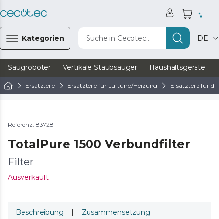
Kategorien
Suche in Cecotec...
DE
Saugroboter
Vertikale Staubsauger
Haushaltsgeräte
Ersatzteile
Ersatzteile für Lüftung/Heizung
Ersatzteile für d
Referenz: 83728
TotalPure 1500 Verbundfilter
Filter
Ausverkauft
Beschreibung
|
Zusammensetzung