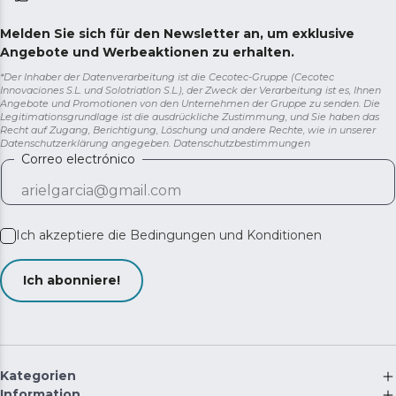
Melden Sie sich für den Newsletter an, um exklusive
Angebote und Werbeaktionen zu erhalten.
*Der Inhaber der Datenverarbeitung ist die Cecotec-Gruppe (Cecotec
Innovaciones S.L. und Solotriatlon S.L.), der Zweck der Verarbeitung ist es, Ihnen
Angebote und Promotionen von den Unternehmen der Gruppe zu senden. Die
Legitimationsgrundlage ist die ausdrückliche Zustimmung, und Sie haben das
Recht auf Zugang, Berichtigung, Löschung und andere Rechte, wie in unserer
Datenschutzerklärung angegeben.
Datenschutzbestimmungen
Correo electrónico
Ich akzeptiere die
Bedingungen und Konditionen
Ich abonniere!
Kategorien
Information