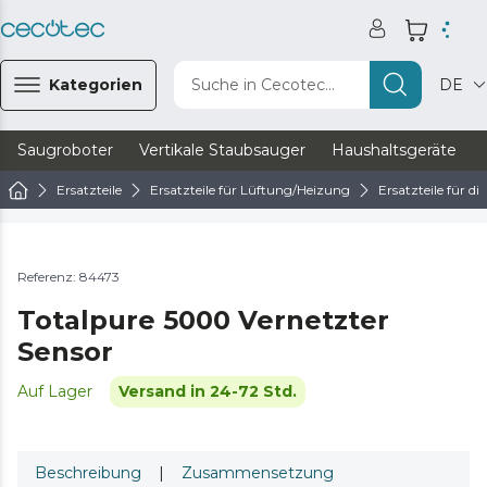
Kategorien
Suche in Cecotec...
DE
Saugroboter
Vertikale Staubsauger
Haushaltsgeräte
Ersatzteile
Ersatzteile für Lüftung/Heizung
Ersatzteile für d
Referenz: 84473
Totalpure 5000 Vernetzter
Sensor
Auf Lager
Versand in 24-72 Std.
Beschreibung
|
Zusammensetzung