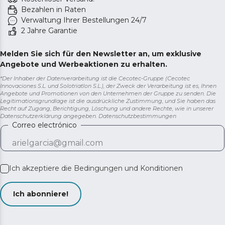
Bezahlen in Raten
Verwaltung Ihrer Bestellungen 24/7
2 Jahre Garantie
Melden Sie sich für den Newsletter an, um exklusive
Angebote und Werbeaktionen zu erhalten.
*Der Inhaber der Datenverarbeitung ist die Cecotec-Gruppe (Cecotec
Innovaciones S.L. und Solotriatlon S.L.), der Zweck der Verarbeitung ist es, Ihnen
Angebote und Promotionen von den Unternehmen der Gruppe zu senden. Die
Legitimationsgrundlage ist die ausdrückliche Zustimmung, und Sie haben das
Recht auf Zugang, Berichtigung, Löschung und andere Rechte, wie in unserer
Datenschutzerklärung angegeben.
Datenschutzbestimmungen
Correo electrónico
Ich akzeptiere die
Bedingungen und Konditionen
Ich abonniere!