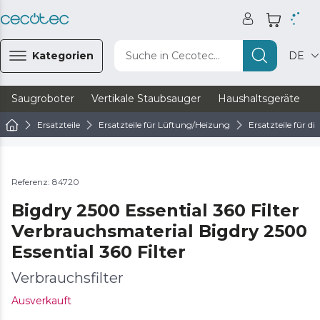
Kategorien
Suche in Cecotec...
DE
Saugroboter
Vertikale Staubsauger
Haushaltsgeräte
Ersatzteile
Ersatzteile für Lüftung/Heizung
Ersatzteile für d
Referenz: 84720
Bigdry 2500 Essential 360 Filter
Verbrauchsmaterial Bigdry 2500
Essential 360 Filter
Verbrauchsfilter
Ausverkauft