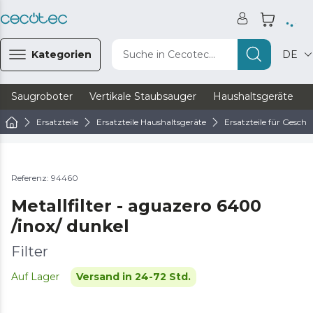
Kategorien
Suche in Cecotec...
DE
Saugroboter
Vertikale Staubsauger
Haushaltsgeräte
Ersatzteile
Ersatzteile Haushaltsgeräte
Ersatzteile für Geschi
Referenz: 94460
Metallfilter - aguazero 6400
/inox/ dunkel
Filter
Auf Lager
Versand in 24-72 Std.