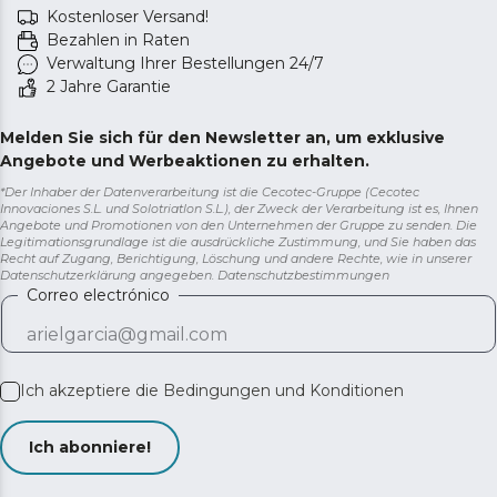
Kostenloser Versand!
Bezahlen in Raten
Verwaltung Ihrer Bestellungen 24/7
2 Jahre Garantie
Melden Sie sich für den Newsletter an, um exklusive
Angebote und Werbeaktionen zu erhalten.
*Der Inhaber der Datenverarbeitung ist die Cecotec-Gruppe (Cecotec
Innovaciones S.L. und Solotriatlon S.L.), der Zweck der Verarbeitung ist es, Ihnen
Angebote und Promotionen von den Unternehmen der Gruppe zu senden. Die
Legitimationsgrundlage ist die ausdrückliche Zustimmung, und Sie haben das
Recht auf Zugang, Berichtigung, Löschung und andere Rechte, wie in unserer
Datenschutzerklärung angegeben.
Datenschutzbestimmungen
Correo electrónico
Ich akzeptiere die
Bedingungen und Konditionen
Ich abonniere!