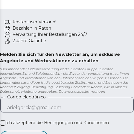
Kostenloser Versand!
Bezahlen in Raten
Verwaltung Ihrer Bestellungen 24/7
2 Jahre Garantie
Melden Sie sich für den Newsletter an, um exklusive
Angebote und Werbeaktionen zu erhalten.
*Der Inhaber der Datenverarbeitung ist die Cecotec-Gruppe (Cecotec
Innovaciones S.L. und Solotriatlon S.L.), der Zweck der Verarbeitung ist es, Ihnen
Angebote und Promotionen von den Unternehmen der Gruppe zu senden. Die
Legitimationsgrundlage ist die ausdrückliche Zustimmung, und Sie haben das
Recht auf Zugang, Berichtigung, Löschung und andere Rechte, wie in unserer
Datenschutzerklärung angegeben.
Datenschutzbestimmungen
Correo electrónico
Ich akzeptiere die
Bedingungen und Konditionen