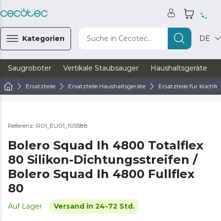
Kategorien
Suche in Cecotec...
DE
Saugroboter
Vertikale Staubsauger
Haushaltsgeräte
Ersatzteile
Ersatzteile Haushaltsgeräte
Ersatzteile für Kochfel
Referenz: R01_EU01_105588
Bolero Squad Ih 4800 Totalflex
80 Silikon-Dichtungsstreifen /
Bolero Squad Ih 4800 Fullflex
80
Auf Lager
Versand in 24-72 Std.