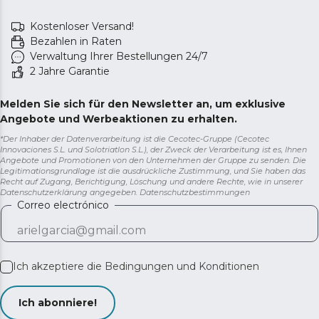
Kostenloser Versand!
Bezahlen in Raten
Verwaltung Ihrer Bestellungen 24/7
2 Jahre Garantie
Melden Sie sich für den Newsletter an, um exklusive
Angebote und Werbeaktionen zu erhalten.
*Der Inhaber der Datenverarbeitung ist die Cecotec-Gruppe (Cecotec
Innovaciones S.L. und Solotriatlon S.L.), der Zweck der Verarbeitung ist es, Ihnen
Angebote und Promotionen von den Unternehmen der Gruppe zu senden. Die
Legitimationsgrundlage ist die ausdrückliche Zustimmung, und Sie haben das
Recht auf Zugang, Berichtigung, Löschung und andere Rechte, wie in unserer
Datenschutzerklärung angegeben.
Datenschutzbestimmungen
Correo electrónico
Ich akzeptiere die
Bedingungen und Konditionen
Ich abonniere!