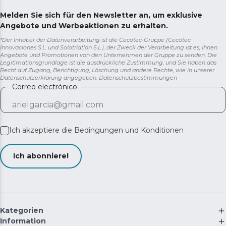
Melden Sie sich für den Newsletter an, um exklusive
Angebote und Werbeaktionen zu erhalten.
*Der Inhaber der Datenverarbeitung ist die Cecotec-Gruppe (Cecotec
Innovaciones S.L. und Solotriatlon S.L.), der Zweck der Verarbeitung ist es, Ihnen
Angebote und Promotionen von den Unternehmen der Gruppe zu senden. Die
Legitimationsgrundlage ist die ausdrückliche Zustimmung, und Sie haben das
Recht auf Zugang, Berichtigung, Löschung und andere Rechte, wie in unserer
Datenschutzerklärung angegeben.
Datenschutzbestimmungen
Correo electrónico
Ich akzeptiere die
Bedingungen und Konditionen
Ich abonniere!
Kategorien
Information