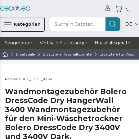
Kategorien
Suche in Cecotec...
DE
Saugroboter
Vertikale Staubsauger
Haushaltsgeräte
Ersatzteile
Ersatzteile Haushaltsgeräte
Ersatzteile für Wasc
Referenz: A01_EU01_119141
Wandmontagezubehör Bolero
DressCode Dry HangerWall
3400 Wandmontagezubehör
für den Mini-Wäschetrockner
Bolero DressCode Dry 3400V
und 3400V Dark.