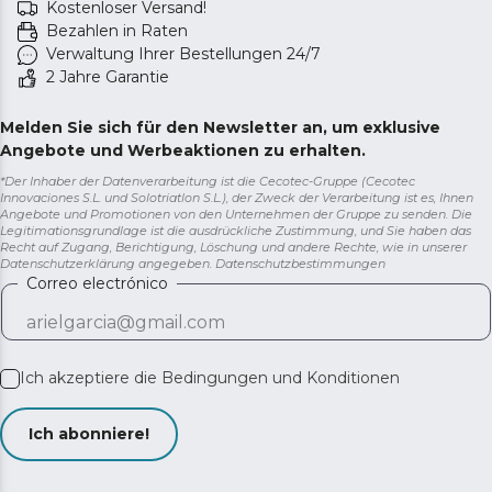
Kostenloser Versand!
Bezahlen in Raten
Verwaltung Ihrer Bestellungen 24/7
2 Jahre Garantie
Melden Sie sich für den Newsletter an, um exklusive
Angebote und Werbeaktionen zu erhalten.
*Der Inhaber der Datenverarbeitung ist die Cecotec-Gruppe (Cecotec
Innovaciones S.L. und Solotriatlon S.L.), der Zweck der Verarbeitung ist es, Ihnen
Angebote und Promotionen von den Unternehmen der Gruppe zu senden. Die
Legitimationsgrundlage ist die ausdrückliche Zustimmung, und Sie haben das
Recht auf Zugang, Berichtigung, Löschung und andere Rechte, wie in unserer
Datenschutzerklärung angegeben.
Datenschutzbestimmungen
Correo electrónico
Ich akzeptiere die
Bedingungen und Konditionen
Ich abonniere!