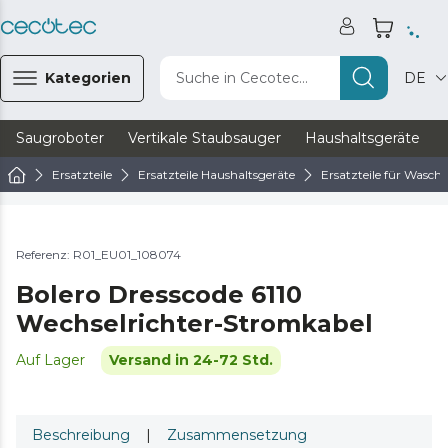
Kategorien
Suche in Cecotec...
DE
Saugroboter
Vertikale Staubsauger
Haushaltsgeräte
Ersatzteile
Ersatzteile Haushaltsgeräte
Ersatzteile für Wasc
Referenz: R01_EU01_108074
Bolero Dresscode 6110
Wechselrichter-Stromkabel
Auf Lager
Versand in 24-72 Std.
Beschreibung
|
Zusammensetzung