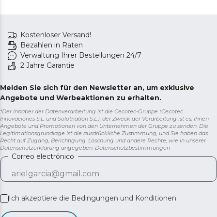
Kostenloser Versand!
Bezahlen in Raten
Verwaltung Ihrer Bestellungen 24/7
2 Jahre Garantie
Melden Sie sich für den Newsletter an, um exklusive
Angebote und Werbeaktionen zu erhalten.
*Der Inhaber der Datenverarbeitung ist die Cecotec-Gruppe (Cecotec
Innovaciones S.L. und Solotriatlon S.L.), der Zweck der Verarbeitung ist es, Ihnen
Angebote und Promotionen von den Unternehmen der Gruppe zu senden. Die
Legitimationsgrundlage ist die ausdrückliche Zustimmung, und Sie haben das
Recht auf Zugang, Berichtigung, Löschung und andere Rechte, wie in unserer
Datenschutzerklärung angegeben.
Datenschutzbestimmungen
Correo electrónico
Ich akzeptiere die
Bedingungen und Konditionen