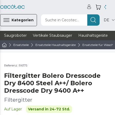
Kategorien
Suche in Cecotec...
DE
Saugroboter
Vertikale Staubsauger
Haushaltsgeräte
Ersatzteile
Ersatzteile Haushaltsgeräte
Ersatzteile für Wasc
Referenz: R6175
Filtergitter Bolero Dresscode
Dry 8400 Steel A++/ Bolero
Dresscode Dry 9400 A++
Filtergitter
Auf Lager
Versand in 24-72 Std.