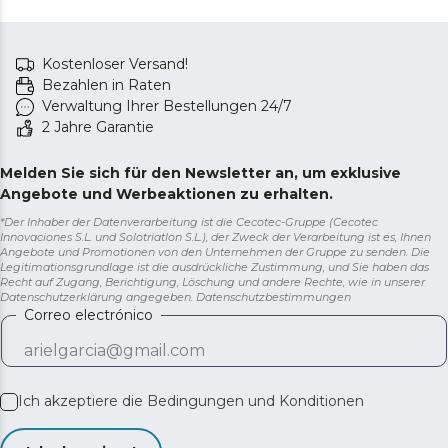
Kostenloser Versand!
Bezahlen in Raten
Verwaltung Ihrer Bestellungen 24/7
2 Jahre Garantie
Melden Sie sich für den Newsletter an, um exklusive
Angebote und Werbeaktionen zu erhalten.
*Der Inhaber der Datenverarbeitung ist die Cecotec-Gruppe (Cecotec
Innovaciones S.L. und Solotriatlon S.L.), der Zweck der Verarbeitung ist es, Ihnen
Angebote und Promotionen von den Unternehmen der Gruppe zu senden. Die
Legitimationsgrundlage ist die ausdrückliche Zustimmung, und Sie haben das
Recht auf Zugang, Berichtigung, Löschung und andere Rechte, wie in unserer
Datenschutzerklärung angegeben.
Datenschutzbestimmungen
Correo electrónico
Ich akzeptiere die
Bedingungen und Konditionen