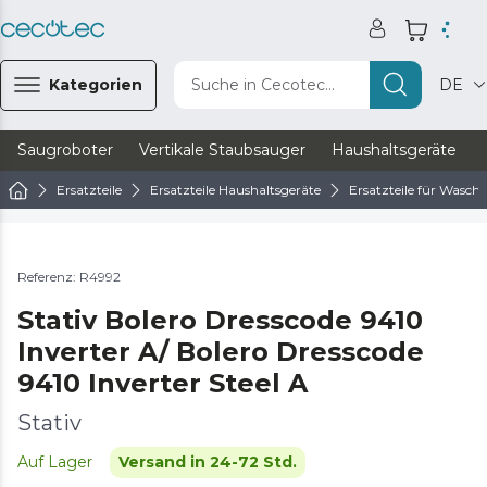
Kategorien
Suche in Cecotec...
DE
Saugroboter
Vertikale Staubsauger
Haushaltsgeräte
Ersatzteile
Ersatzteile Haushaltsgeräte
Ersatzteile für Wasc
Referenz: R4992
Stativ Bolero Dresscode 9410
Inverter A/ Bolero Dresscode
9410 Inverter Steel A
Stativ
Auf Lager
Versand in 24-72 Std.