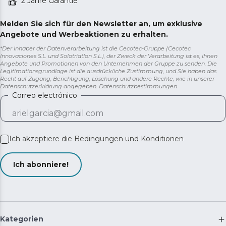
2 Jahre Garantie
Melden Sie sich für den Newsletter an, um exklusive
Angebote und Werbeaktionen zu erhalten.
*Der Inhaber der Datenverarbeitung ist die Cecotec-Gruppe (Cecotec
Innovaciones S.L. und Solotriatlon S.L.), der Zweck der Verarbeitung ist es, Ihnen
Angebote und Promotionen von den Unternehmen der Gruppe zu senden. Die
Legitimationsgrundlage ist die ausdrückliche Zustimmung, und Sie haben das
Recht auf Zugang, Berichtigung, Löschung und andere Rechte, wie in unserer
Datenschutzerklärung angegeben.
Datenschutzbestimmungen
Correo electrónico
Ich akzeptiere die
Bedingungen und Konditionen
Ich abonniere!
Kategorien