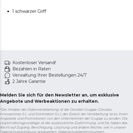
Funktionsstörungen, die durch unsachgemäße
Handhabung des Geräts entstehen.
1 schwarzer Griff
Original-Ersatzteile garantieren höchste Qualität und
beste Leistung. Regelmäßige Wartung wird
empfohlen, um die Lebensdauer des Produkts zu
verlängern.
Kostenloser Versand!
Bezahlen in Raten
Verwaltung Ihrer Bestellungen 24/7
2 Jahre Garantie
Melden Sie sich für den Newsletter an, um exklusive
Angebote und Werbeaktionen zu erhalten.
*Der Inhaber der Datenverarbeitung ist die Cecotec-Gruppe (Cecotec
Innovaciones S.L. und Solotriatlon S.L.), der Zweck der Verarbeitung ist es, Ihnen
Angebote und Promotionen von den Unternehmen der Gruppe zu senden. Die
Legitimationsgrundlage ist die ausdrückliche Zustimmung, und Sie haben das
Recht auf Zugang, Berichtigung, Löschung und andere Rechte, wie in unserer
Datenschutzerklärung angegeben.
Datenschutzbestimmungen