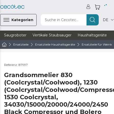
Kategorien
Suche in Cecotec...
DE
Saugroboter
Vertikale Staubsauger
Haushaltsgeräte
Ersatzteile
Ersatzteile Haushaltsgeräte
Ersatzteile für Weink
Referenz: 87997
Grandsommelier 830
(Coolcrystal/Coolwood), 1230
(Coolcrystal/Coolwood/Compresso
1530 Coolcrystal,
34030/15000/20000/24000/2450
Black Compressor und Bolero