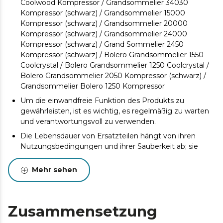
Coolwood Kompressor / Grandsommelier 34030
Kompressor (schwarz) / Grandsommelier 15000
Kompressor (schwarz) / Grandsommelier 20000
Kompressor (schwarz) / Grandsommelier 24000
Kompressor (schwarz) / Grand Sommelier 2450
Kompressor (schwarz) / Bolero Grandsommelier 1550
Coolcrystal / Bolero Grandsommelier 1250 Coolcrystal /
Bolero Grandsommelier 2050 Kompressor (schwarz) /
Grandsommelier Bolero 1250 Kompressor
Um die einwandfreie Funktion des Produkts zu
gewährleisten, ist es wichtig, es regelmäßig zu warten
und verantwortungsvoll zu verwenden.
Die Lebensdauer von Ersatzteilen hängt von ihren
Nutzungsbedingungen und ihrer Sauberkeit ab; sie
sollten ausgetauscht werden, wenn sie sich in einem
schlechten Zustand befinden.
Mehr sehen
Es wird empfohlen, das Produkt während der
Garantiezeit nicht zu manipulieren, da dies zum
Erlöschen der Garantie führt. Der Kunde haftet für
Zusammensetzung
Reparaturen sowie für alle Schäden oder