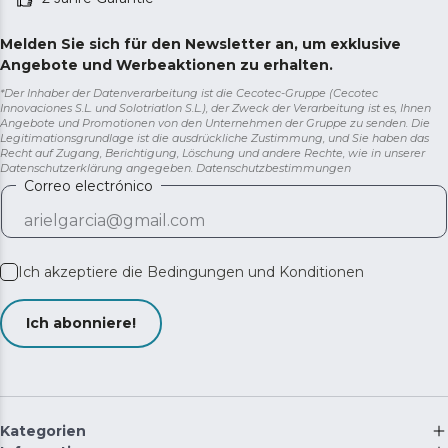
Melden Sie sich für den Newsletter an, um exklusive
Angebote und Werbeaktionen zu erhalten.
*Der Inhaber der Datenverarbeitung ist die Cecotec-Gruppe (Cecotec
Innovaciones S.L. und Solotriatlon S.L.), der Zweck der Verarbeitung ist es, Ihnen
Angebote und Promotionen von den Unternehmen der Gruppe zu senden. Die
Legitimationsgrundlage ist die ausdrückliche Zustimmung, und Sie haben das
Recht auf Zugang, Berichtigung, Löschung und andere Rechte, wie in unserer
Datenschutzerklärung angegeben.
Datenschutzbestimmungen
Correo electrónico
Ich akzeptiere die
Bedingungen und Konditionen
Ich abonniere!
Kategorien