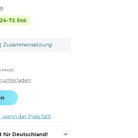
e
24-72 Std.
Zusammensetzung
ve MwSt.
erunterladen
en
 wenn der Preis fällt
 für Deutschland!