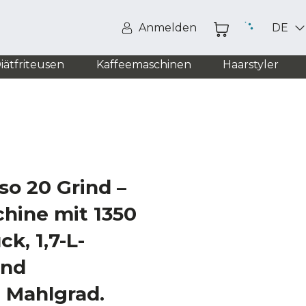
Anmelden
DE
iätfriteusen
Kaffeemaschinen
Haarstyler
o 20 Grind –
hine mit 1350
k, 1,7-L-
und
 Mahlgrad.