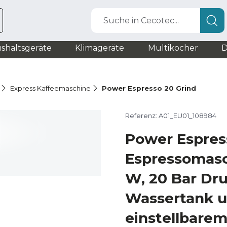
Suche in Cecotec...
shaltsgeräte
Klimageräte
Multikocher
D
Express Kaffeemaschine
Power Espresso 20 Grind
Referenz: A01_EU01_108984
Power Espress
Espressomasc
W, 20 Bar Druc
Wassertank 
einstellbarem