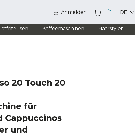
Anmelden
DE
iätfriteusen
Kaffeemaschinen
Haarstyler
so 20 Touch 20
hine für
d Cappuccinos
er und