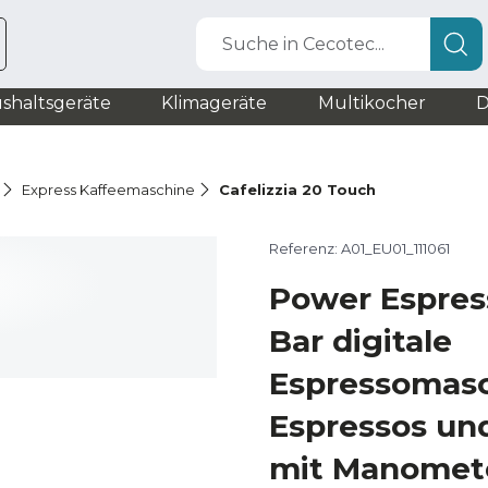
Suche in Cecotec...
shaltsgeräte
Klimageräte
Multikocher
D
Express Kaffeemaschine
Cafelizzia 20 Touch
Referenz: A01_EU01_111061
Power Espres
Bar digitale
Espressomasc
Espressos un
mit Manomet