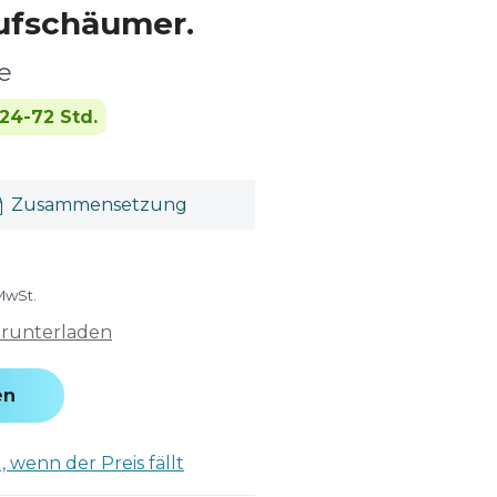
ufschäumer.
e
24-72 Std.
Zusammensetzung
 MwSt.
erunterladen
en
 wenn der Preis fällt