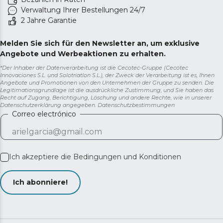
Verwaltung Ihrer Bestellungen 24/7
2 Jahre Garantie
Melden Sie sich für den Newsletter an, um exklusive
Angebote und Werbeaktionen zu erhalten.
*Der Inhaber der Datenverarbeitung ist die Cecotec-Gruppe (Cecotec
Innovaciones S.L. und Solotriatlon S.L.), der Zweck der Verarbeitung ist es, Ihnen
Angebote und Promotionen von den Unternehmen der Gruppe zu senden. Die
Legitimationsgrundlage ist die ausdrückliche Zustimmung, und Sie haben das
Recht auf Zugang, Berichtigung, Löschung und andere Rechte, wie in unserer
Datenschutzerklärung angegeben.
Datenschutzbestimmungen
Correo electrónico
Ich akzeptiere die
Bedingungen und Konditionen
Ich abonniere!