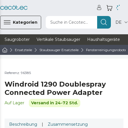
Kategorien
Suche in Cecotec...
DE
Saugroboter
Vertikale Staubsauger
Haushaltsgeräte
Ersatzteile
Staubsauger Ersatzteile
Fensterreinigungsroboter 
Referenz: 96385
Windroid 1290 Doublespray
Connected Power Adapter
Auf Lager
Versand in 24-72 Std.
Beschreibung
|
Zusammensetzung