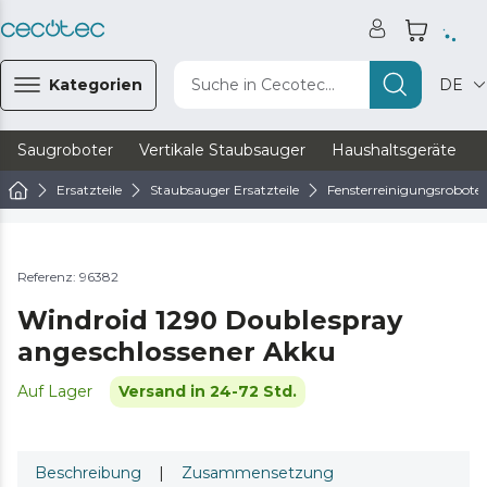
Kategorien
Suche in Cecotec...
DE
Saugroboter
Vertikale Staubsauger
Haushaltsgeräte
Ersatzteile
Staubsauger Ersatzteile
Fensterreinigungsroboter 
Referenz: 96382
Windroid 1290 Doublespray
angeschlossener Akku
Auf Lager
Versand in 24-72 Std.
Beschreibung
|
Zusammensetzung