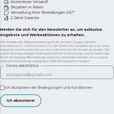
Kostenloser Versand!
Bezahlen in Raten
Verwaltung Ihrer Bestellungen 24/7
2 Jahre Garantie
Melden Sie sich für den Newsletter an, um exklusive
Angebote und Werbeaktionen zu erhalten.
*Der Inhaber der Datenverarbeitung ist die Cecotec-Gruppe (Cecotec
Innovaciones S.L. und Solotriatlon S.L.), der Zweck der Verarbeitung ist es, Ihnen
Angebote und Promotionen von den Unternehmen der Gruppe zu senden. Die
Legitimationsgrundlage ist die ausdrückliche Zustimmung, und Sie haben das
Recht auf Zugang, Berichtigung, Löschung und andere Rechte, wie in unserer
Datenschutzerklärung angegeben.
Datenschutzbestimmungen
Correo electrónico
Ich akzeptiere die
Bedingungen und Konditionen
Ich abonniere!