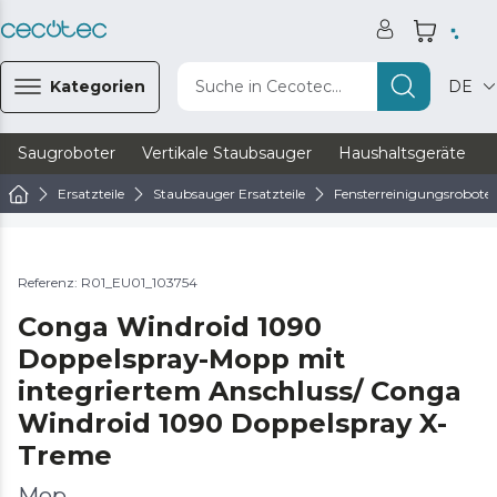
Kategorien
Suche in Cecotec...
DE
Saugroboter
Vertikale Staubsauger
Haushaltsgeräte
Ersatzteile
Staubsauger Ersatzteile
Fensterreinigungsroboter 
Referenz: R01_EU01_103754
Conga Windroid 1090
Doppelspray-Mopp mit
integriertem Anschluss/ Conga
Windroid 1090 Doppelspray X-
Treme
Mop