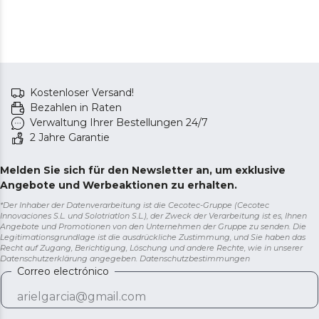
Kostenloser Versand!
Bezahlen in Raten
Verwaltung Ihrer Bestellungen 24/7
2 Jahre Garantie
Melden Sie sich für den Newsletter an, um exklusive
Angebote und Werbeaktionen zu erhalten.
*Der Inhaber der Datenverarbeitung ist die Cecotec-Gruppe (Cecotec
Innovaciones S.L. und Solotriatlon S.L.), der Zweck der Verarbeitung ist es, Ihnen
Angebote und Promotionen von den Unternehmen der Gruppe zu senden. Die
Legitimationsgrundlage ist die ausdrückliche Zustimmung, und Sie haben das
Recht auf Zugang, Berichtigung, Löschung und andere Rechte, wie in unserer
Datenschutzerklärung angegeben.
Datenschutzbestimmungen
Correo electrónico