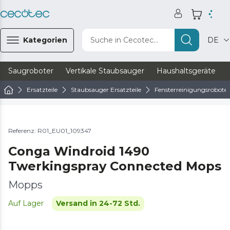
Kategorien
Suche in Cecotec...
DE
Saugroboter
Vertikale Staubsauger
Haushaltsgeräte
Ersatzteile
Staubsauger Ersatzteile
Fensterreinigungsroboter 
Referenz: R01_EU01_109347
Conga Windroid 1490
Twerkingspray Connected Mops
Mopps
Auf Lager
Versand in 24-72 Std.