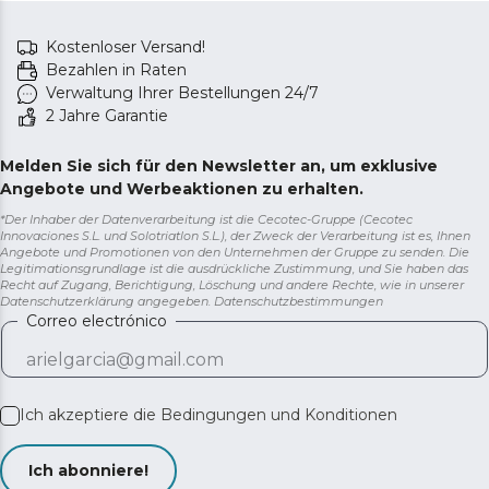
Kostenloser Versand!
Bezahlen in Raten
Verwaltung Ihrer Bestellungen 24/7
2 Jahre Garantie
Melden Sie sich für den Newsletter an, um exklusive
Angebote und Werbeaktionen zu erhalten.
*Der Inhaber der Datenverarbeitung ist die Cecotec-Gruppe (Cecotec
Innovaciones S.L. und Solotriatlon S.L.), der Zweck der Verarbeitung ist es, Ihnen
Angebote und Promotionen von den Unternehmen der Gruppe zu senden. Die
Legitimationsgrundlage ist die ausdrückliche Zustimmung, und Sie haben das
Recht auf Zugang, Berichtigung, Löschung und andere Rechte, wie in unserer
Datenschutzerklärung angegeben.
Datenschutzbestimmungen
Correo electrónico
Ich akzeptiere die
Bedingungen und Konditionen
Ich abonniere!