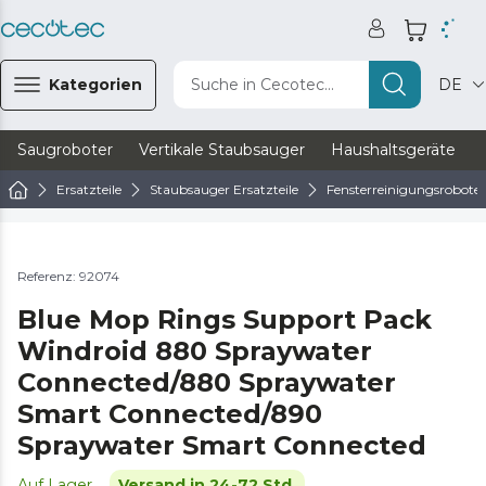
Kategorien
Suche in Cecotec...
DE
Saugroboter
Vertikale Staubsauger
Haushaltsgeräte
Ersatzteile
Staubsauger Ersatzteile
Fensterreinigungsroboter 
Referenz: 92074
Blue Mop Rings Support Pack
Windroid 880 Spraywater
Connected/880 Spraywater
Smart Connected/890
Spraywater Smart Connected
Auf Lager
Versand in 24-72 Std.