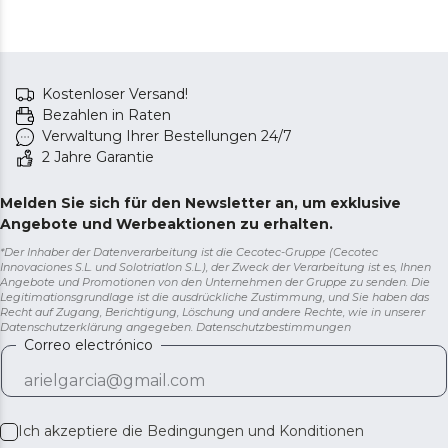
Kostenloser Versand!
Bezahlen in Raten
Verwaltung Ihrer Bestellungen 24/7
2 Jahre Garantie
Melden Sie sich für den Newsletter an, um exklusive
Angebote und Werbeaktionen zu erhalten.
*Der Inhaber der Datenverarbeitung ist die Cecotec-Gruppe (Cecotec
Innovaciones S.L. und Solotriatlon S.L.), der Zweck der Verarbeitung ist es, Ihnen
Angebote und Promotionen von den Unternehmen der Gruppe zu senden. Die
Legitimationsgrundlage ist die ausdrückliche Zustimmung, und Sie haben das
Recht auf Zugang, Berichtigung, Löschung und andere Rechte, wie in unserer
Datenschutzerklärung angegeben.
Datenschutzbestimmungen
Correo electrónico
Ich akzeptiere die
Bedingungen und Konditionen