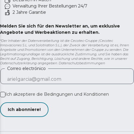
Verwaltung Ihrer Bestellungen 24/7
2 Jahre Garantie
Melden Sie sich für den Newsletter an, um exklusive
Angebote und Werbeaktionen zu erhalten.
*Der Inhaber der Datenverarbeitung ist die Cecotec-Gruppe (Cecotec
Innovaciones S.L. und Solotriatlon S.L.), der Zweck der Verarbeitung ist es, Ihnen
Angebote und Promotionen von den Unternehmen der Gruppe zu senden. Die
Legitimationsgrundlage ist die ausdrückliche Zustimmung, und Sie haben das
Recht auf Zugang, Berichtigung, Löschung und andere Rechte, wie in unserer
Datenschutzerklärung angegeben.
Datenschutzbestimmungen
Correo electrónico
Ich akzeptiere die
Bedingungen und Konditionen
Ich abonniere!