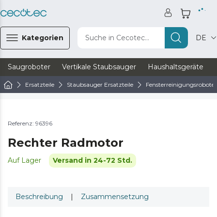
Kategorien
Suche in Cecotec...
DE
Saugroboter
Vertikale Staubsauger
Haushaltsgeräte
Ersatzteile
Staubsauger Ersatzteile
Fensterreinigungsroboter 
Referenz: 96396
Rechter Radmotor
Auf Lager
Versand in 24-72 Std.
Beschreibung
|
Zusammensetzung