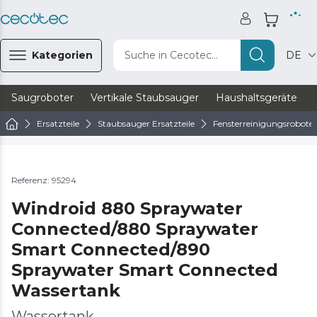
Kategorien
Suche in Cecotec...
DE
Saugroboter
Vertikale Staubsauger
Haushaltsgeräte
Ersatzteile
Staubsauger Ersatzteile
Fensterreinigungsroboter 
Referenz: 95294
Windroid 880 Spraywater
Connected/880 Spraywater
Smart Connected/890
Spraywater Smart Connected
Wassertank
Wassertank