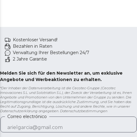
Kostenloser Versand!
Bezahlen in Raten
Verwaltung Ihrer Bestellungen 24/7
2 Jahre Garantie
Melden Sie sich für den Newsletter an, um exklusive
Angebote und Werbeaktionen zu erhalten.
*Der Inhaber der Datenverarbeitung ist die Cecotec-Gruppe (Cecotec
Innovaciones S.L. und Solotriatlon S.L.), der Zweck der Verarbeitung ist es, Ihnen
Angebote und Promotionen von den Unternehmen der Gruppe zu senden. Die
Legitimationsgrundlage ist die ausdrückliche Zustimmung, und Sie haben das
Recht auf Zugang, Berichtigung, Löschung und andere Rechte, wie in unserer
Datenschutzerklärung angegeben.
Datenschutzbestimmungen
Correo electrónico