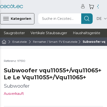
Kategorien
Suche in Cecotec...
DE
Saugroboter
Vertikale Staubsauger
Haushaltsgeräte
Ersatzteile
Fernseher / Smart-TV Ersatzteile
Subwoofer vqu
Referenz: 97510
Subwoofer vqu11055+/vqu11065+
Le Le Vqu11055+/Vqu11065+
Subwoofer
Ausverkauft