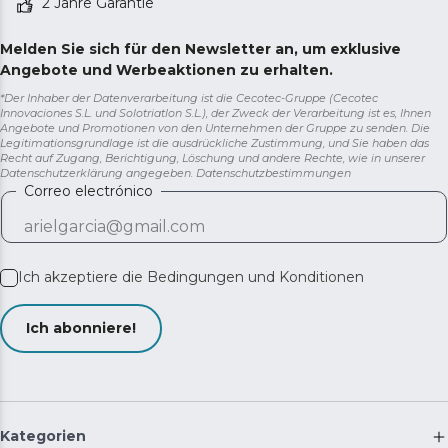
2 Jahre Garantie
Melden Sie sich für den Newsletter an, um exklusive
Angebote und Werbeaktionen zu erhalten.
*Der Inhaber der Datenverarbeitung ist die Cecotec-Gruppe (Cecotec
Innovaciones S.L. und Solotriatlon S.L.), der Zweck der Verarbeitung ist es, Ihnen
Angebote und Promotionen von den Unternehmen der Gruppe zu senden. Die
Legitimationsgrundlage ist die ausdrückliche Zustimmung, und Sie haben das
Recht auf Zugang, Berichtigung, Löschung und andere Rechte, wie in unserer
Datenschutzerklärung angegeben.
Datenschutzbestimmungen
Correo electrónico
Ich akzeptiere die
Bedingungen und Konditionen
Ich abonniere!
Kategorien