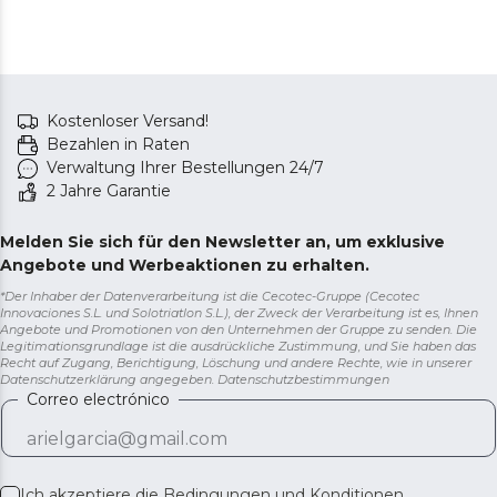
Kostenloser Versand!
Bezahlen in Raten
Verwaltung Ihrer Bestellungen 24/7
2 Jahre Garantie
Melden Sie sich für den Newsletter an, um exklusive
Angebote und Werbeaktionen zu erhalten.
*Der Inhaber der Datenverarbeitung ist die Cecotec-Gruppe (Cecotec
Innovaciones S.L. und Solotriatlon S.L.), der Zweck der Verarbeitung ist es, Ihnen
Angebote und Promotionen von den Unternehmen der Gruppe zu senden. Die
Legitimationsgrundlage ist die ausdrückliche Zustimmung, und Sie haben das
Recht auf Zugang, Berichtigung, Löschung und andere Rechte, wie in unserer
Datenschutzerklärung angegeben.
Datenschutzbestimmungen
Correo electrónico
Ich akzeptiere die
Bedingungen und Konditionen