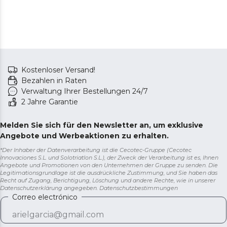
Kostenloser Versand!
Bezahlen in Raten
Verwaltung Ihrer Bestellungen 24/7
2 Jahre Garantie
Melden Sie sich für den Newsletter an, um exklusive
Angebote und Werbeaktionen zu erhalten.
*Der Inhaber der Datenverarbeitung ist die Cecotec-Gruppe (Cecotec
Innovaciones S.L. und Solotriatlon S.L.), der Zweck der Verarbeitung ist es, Ihnen
Angebote und Promotionen von den Unternehmen der Gruppe zu senden. Die
Legitimationsgrundlage ist die ausdrückliche Zustimmung, und Sie haben das
Recht auf Zugang, Berichtigung, Löschung und andere Rechte, wie in unserer
Datenschutzerklärung angegeben.
Datenschutzbestimmungen
Correo electrónico