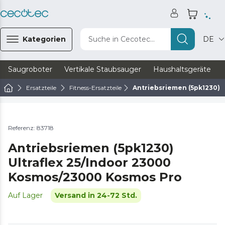
Kategorien
Suche in Cecotec...
DE
Saugroboter
Vertikale Staubsauger
Haushaltsgeräte
Ersatzteile
Fitness-Ersatzteile
Antriebsriemen (5pk1230) 
Referenz: 83718
Antriebsriemen (5pk1230)
Ultraflex 25/Indoor 23000
Kosmos/23000 Kosmos Pro
Auf Lager
Versand in 24-72 Std.