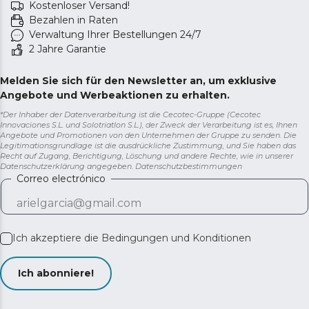
Kostenloser Versand!
Bezahlen in Raten
Verwaltung Ihrer Bestellungen 24/7
2 Jahre Garantie
Melden Sie sich für den Newsletter an, um exklusive
Angebote und Werbeaktionen zu erhalten.
*Der Inhaber der Datenverarbeitung ist die Cecotec-Gruppe (Cecotec
Innovaciones S.L. und Solotriatlon S.L.), der Zweck der Verarbeitung ist es, Ihnen
Angebote und Promotionen von den Unternehmen der Gruppe zu senden. Die
Legitimationsgrundlage ist die ausdrückliche Zustimmung, und Sie haben das
Recht auf Zugang, Berichtigung, Löschung und andere Rechte, wie in unserer
Datenschutzerklärung angegeben.
Datenschutzbestimmungen
Correo electrónico
Ich akzeptiere die
Bedingungen und Konditionen
Ich abonniere!