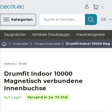
Kategorien
Suche in Cecotec...
DE
Saugroboter
Vertikale Staubsauger
Haushaltsgeräte
Ersatzteile
Fitness-Ersatzteile
Drumfit Indoor 10000 Mag
Referenz: 78618
Drumfit Indoor 10000
Magnetisch verbundene
Innenbuchse
Auf Lager
Versand in 24-72 Std.