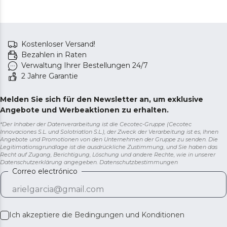
Kostenloser Versand!
Bezahlen in Raten
Verwaltung Ihrer Bestellungen 24/7
2 Jahre Garantie
Melden Sie sich für den Newsletter an, um exklusive
Angebote und Werbeaktionen zu erhalten.
*Der Inhaber der Datenverarbeitung ist die Cecotec-Gruppe (Cecotec
Innovaciones S.L. und Solotriatlon S.L.), der Zweck der Verarbeitung ist es, Ihnen
Angebote und Promotionen von den Unternehmen der Gruppe zu senden. Die
Legitimationsgrundlage ist die ausdrückliche Zustimmung, und Sie haben das
Recht auf Zugang, Berichtigung, Löschung und andere Rechte, wie in unserer
Datenschutzerklärung angegeben.
Datenschutzbestimmungen
Correo electrónico
Ich akzeptiere die
Bedingungen und Konditionen