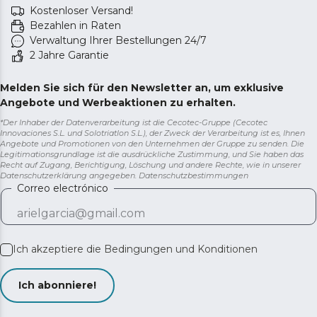
Kostenloser Versand!
Bezahlen in Raten
Verwaltung Ihrer Bestellungen 24/7
2 Jahre Garantie
Melden Sie sich für den Newsletter an, um exklusive
Angebote und Werbeaktionen zu erhalten.
*Der Inhaber der Datenverarbeitung ist die Cecotec-Gruppe (Cecotec
Innovaciones S.L. und Solotriatlon S.L.), der Zweck der Verarbeitung ist es, Ihnen
Angebote und Promotionen von den Unternehmen der Gruppe zu senden. Die
Legitimationsgrundlage ist die ausdrückliche Zustimmung, und Sie haben das
Recht auf Zugang, Berichtigung, Löschung und andere Rechte, wie in unserer
Datenschutzerklärung angegeben.
Datenschutzbestimmungen
Correo electrónico
Ich akzeptiere die
Bedingungen und Konditionen
Ich abonniere!