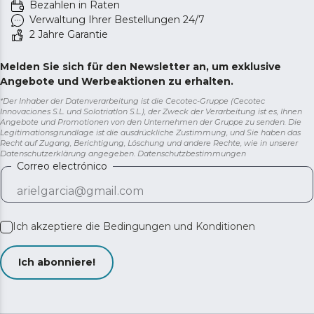
Bezahlen in Raten
Verwaltung Ihrer Bestellungen 24/7
2 Jahre Garantie
Melden Sie sich für den Newsletter an, um exklusive
Angebote und Werbeaktionen zu erhalten.
*Der Inhaber der Datenverarbeitung ist die Cecotec-Gruppe (Cecotec
Innovaciones S.L. und Solotriatlon S.L.), der Zweck der Verarbeitung ist es, Ihnen
Angebote und Promotionen von den Unternehmen der Gruppe zu senden. Die
Legitimationsgrundlage ist die ausdrückliche Zustimmung, und Sie haben das
Recht auf Zugang, Berichtigung, Löschung und andere Rechte, wie in unserer
Datenschutzerklärung angegeben.
Datenschutzbestimmungen
Correo electrónico
Ich akzeptiere die
Bedingungen und Konditionen
Ich abonniere!