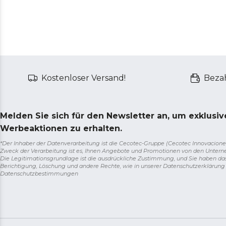
Kostenloser Versand!
Bezah
Melden Sie sich für den Newsletter an, um exklusi
Werbeaktionen zu erhalten.
*Der Inhaber der Datenverarbeitung ist die Cecotec-Gruppe (Cecotec Innovaciones S.
Zweck der Verarbeitung ist es, Ihnen Angebote und Promotionen von den Unter
Die Legitimationsgrundlage ist die ausdrückliche Zustimmung, und Sie haben da
Berichtigung, Löschung und andere Rechte, wie in unserer Datenschutzerklärun
Datenschutzbestimmungen