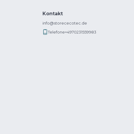
Kontakt
info@storececotec.de
Telefone
+4970231559983