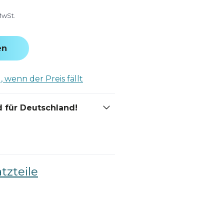
MwSt.
en
 wenn der Preis fällt
 für Deutschland!
tzteile