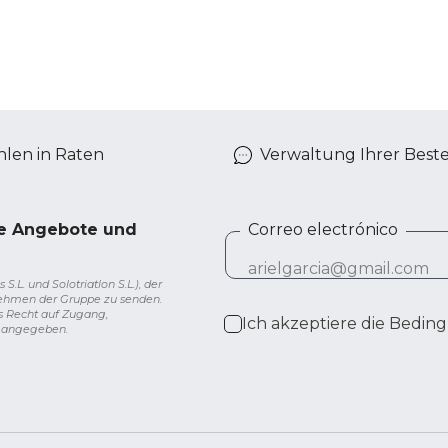
len in Raten
Verwaltung Ihrer Best
ve Angebote und
Correo electrónico
L. und Solotriatlon S.L.), der
nehmen der Gruppe zu senden.
s Recht auf Zugang,
Ich akzeptiere die
Beding
g angegeben.