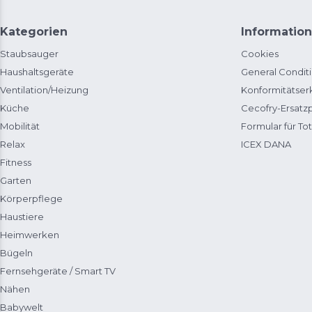
Kategorien
Information
Staubsauger
Cookies
Haushaltsgeräte
General Condit
Ventilation/Heizung
Konformitätser
Küche
Cecofry-Ersat
Mobilität
Formular für Tot
Relax
ICEX DANA
Fitness
Garten
Körperpflege
Haustiere
Heimwerken
Bügeln
Fernsehgeräte / Smart TV
Nähen
Babywelt