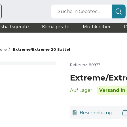
Suche in Cecotec...
shaltsgeräte
Klimageräte
Multikocher
D
eile
Extreme/Extreme 20 Sattel
Referenz: 80977
Extreme/Extr
Auf Lager
Versand in 
Beschreibung
|