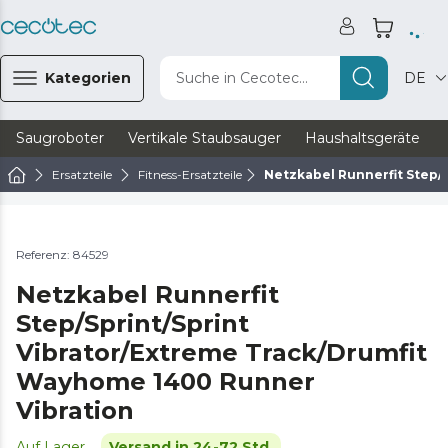
Kategorien
Suche in Cecotec...
DE
Saugroboter
Vertikale Staubsauger
Haushaltsgeräte
Ersatzteile
Fitness-Ersatzteile
Netzkabel Runnerfit Step/
Referenz: 84529
Netzkabel Runnerfit
Step/Sprint/Sprint
Vibrator/Extreme Track/Drumfit
Wayhome 1400 Runner
Vibration
Auf Lager
Versand in 24-72 Std.