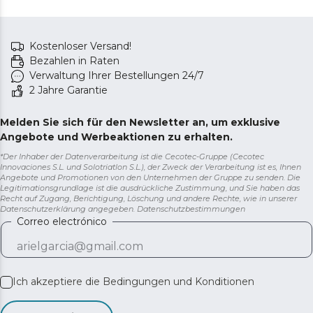
Kostenloser Versand!
Bezahlen in Raten
Verwaltung Ihrer Bestellungen 24/7
2 Jahre Garantie
Melden Sie sich für den Newsletter an, um exklusive
Angebote und Werbeaktionen zu erhalten.
*Der Inhaber der Datenverarbeitung ist die Cecotec-Gruppe (Cecotec
Innovaciones S.L. und Solotriatlon S.L.), der Zweck der Verarbeitung ist es, Ihnen
Angebote und Promotionen von den Unternehmen der Gruppe zu senden. Die
Legitimationsgrundlage ist die ausdrückliche Zustimmung, und Sie haben das
Recht auf Zugang, Berichtigung, Löschung und andere Rechte, wie in unserer
Datenschutzerklärung angegeben.
Datenschutzbestimmungen
Correo electrónico
Ich akzeptiere die
Bedingungen und Konditionen