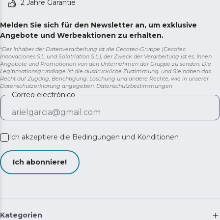
2 Jahre Garantie
Melden Sie sich für den Newsletter an, um exklusive
Angebote und Werbeaktionen zu erhalten.
*Der Inhaber der Datenverarbeitung ist die Cecotec-Gruppe (Cecotec
Innovaciones S.L. und Solotriatlon S.L.), der Zweck der Verarbeitung ist es, Ihnen
Angebote und Promotionen von den Unternehmen der Gruppe zu senden. Die
Legitimationsgrundlage ist die ausdrückliche Zustimmung, und Sie haben das
Recht auf Zugang, Berichtigung, Löschung und andere Rechte, wie in unserer
Datenschutzerklärung angegeben.
Datenschutzbestimmungen
Correo electrónico
Ich akzeptiere die
Bedingungen und Konditionen
Ich abonniere!
Kategorien