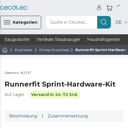
Kategorien
Suche in Cecotec...
DE
Saugroboter
Vertikale Staubsauger
Haushaltsgeräte
Ersatzteile
Fitness-Ersatzteile
Runnerfit Sprint-Hardware
Referenz: 82737
Runnerfit Sprint-Hardware-Kit
Auf Lager
Versand in 24-72 Std.
Beschreibung
|
Zusammensetzung