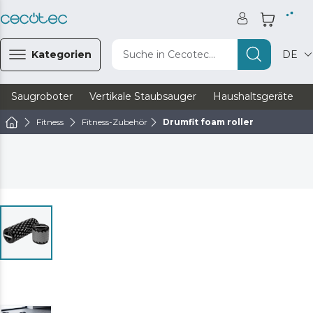
Kategorien
Suche in Cecotec...
DE
Saugroboter
Vertikale Staubsauger
Haushaltsgeräte
Fitness
Fitness-Zubehör
Drumfit foam roller