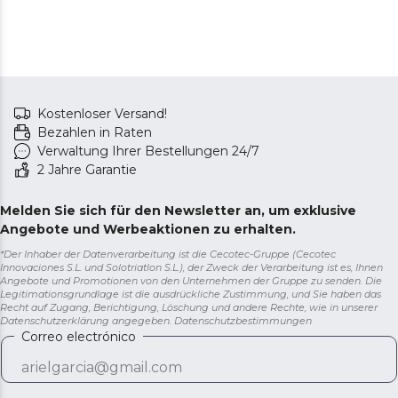
Kostenloser Versand!
Bezahlen in Raten
Verwaltung Ihrer Bestellungen 24/7
2 Jahre Garantie
Melden Sie sich für den Newsletter an, um exklusive
Angebote und Werbeaktionen zu erhalten.
*Der Inhaber der Datenverarbeitung ist die Cecotec-Gruppe (Cecotec
Innovaciones S.L. und Solotriatlon S.L.), der Zweck der Verarbeitung ist es, Ihnen
Angebote und Promotionen von den Unternehmen der Gruppe zu senden. Die
Legitimationsgrundlage ist die ausdrückliche Zustimmung, und Sie haben das
Recht auf Zugang, Berichtigung, Löschung und andere Rechte, wie in unserer
Datenschutzerklärung angegeben.
Datenschutzbestimmungen
Correo electrónico