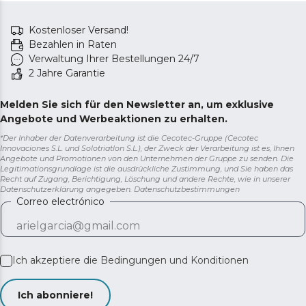
Kostenloser Versand!
Bezahlen in Raten
Verwaltung Ihrer Bestellungen 24/7
2 Jahre Garantie
Melden Sie sich für den Newsletter an, um exklusive
Angebote und Werbeaktionen zu erhalten.
*Der Inhaber der Datenverarbeitung ist die Cecotec-Gruppe (Cecotec
Innovaciones S.L. und Solotriatlon S.L.), der Zweck der Verarbeitung ist es, Ihnen
Angebote und Promotionen von den Unternehmen der Gruppe zu senden. Die
Legitimationsgrundlage ist die ausdrückliche Zustimmung, und Sie haben das
Recht auf Zugang, Berichtigung, Löschung und andere Rechte, wie in unserer
Datenschutzerklärung angegeben.
Datenschutzbestimmungen
Correo electrónico
Ich akzeptiere die
Bedingungen und Konditionen
Ich abonniere!