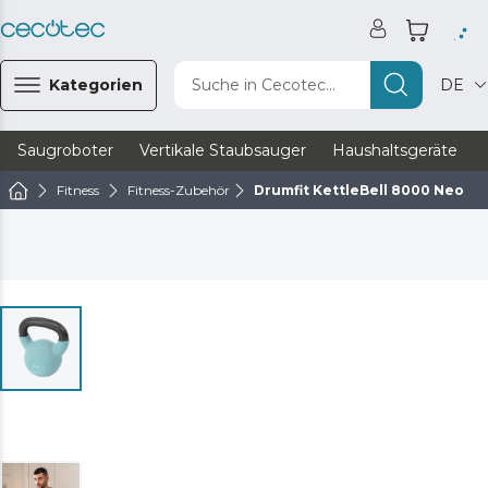
Kategorien
Suche in Cecotec...
DE
Saugroboter
Vertikale Staubsauger
Haushaltsgeräte
Fitness
Fitness-Zubehör
Drumfit KettleBell 8000 Neo