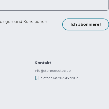
ungen und Konditionen
Ich abonniere!
Kontakt
info@storececotec.de
Telefone
+4970231559983