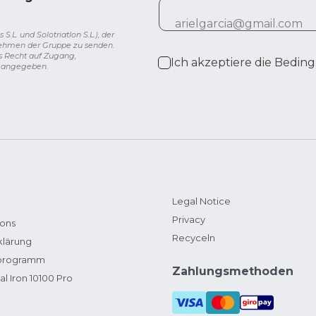
L. und Solotriatlon S.L.), der
nehmen der Gruppe zu senden.
s Recht auf Zugang,
Ich akzeptiere die
Beding
g angegeben.
Legal Notice
Privacy
ions
Recyceln
klärung
zprogramm
Zahlungsmethoden
al Iron 10100 Pro