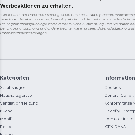
Werbeaktionen zu erhalten.
*Der Inhaber der Datenverarbeitung ist die Cecotec-Gruppe (Cecotec Innovaciones S.
Zweck der Verarbeitung ist es, Ihnen Angebote und Promotionen von den Unter
Die Legitimationsgrundlage ist die ausdrückliche Zustimmung, und Sie haben da
Berichtigung, Löschung und andere Rechte, wie in unserer Datenschutzerklärun
Datenschutzbestimmungen
Kategorien
Information
Staubsauger
Cookies
Haushaltsgeräte
General Condit
Ventilation/Heizung
Konformitätser
Küche
Cecofry-Ersat
Mobilität
Formular für Tot
Relax
ICEX DANA
Fitness