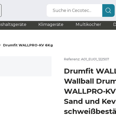
Suche in Cecotec...
shaltsgeräte
Klimageräte
Multikocher
D
Drumfit WALLPRO-KV 6Kg
Referenz: A01_EU01_122507
Drumfit WAL
Wallball Drum
WALLPRO‑KV 6
Sand und Kevl
schweißbestä