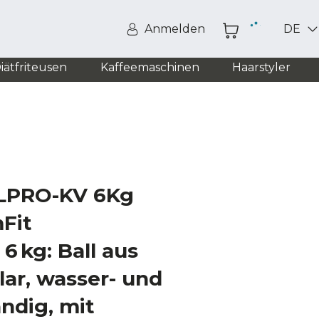
Anmelden
DE
iätfriteusen
Kaffeemaschinen
Haarstyler
LPRO-KV 6Kg
Fit
 kg: Ball aus
ar, wasser- und
ndig, mit