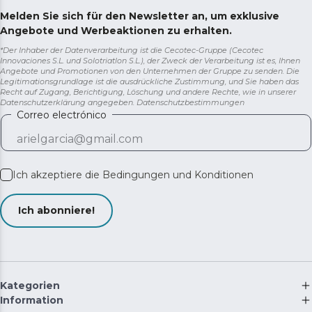
Melden Sie sich für den Newsletter an, um exklusive
Angebote und Werbeaktionen zu erhalten.
*Der Inhaber der Datenverarbeitung ist die Cecotec-Gruppe (Cecotec
Innovaciones S.L. und Solotriatlon S.L.), der Zweck der Verarbeitung ist es, Ihnen
Angebote und Promotionen von den Unternehmen der Gruppe zu senden. Die
Legitimationsgrundlage ist die ausdrückliche Zustimmung, und Sie haben das
Recht auf Zugang, Berichtigung, Löschung und andere Rechte, wie in unserer
Datenschutzerklärung angegeben.
Datenschutzbestimmungen
Correo electrónico
Ich akzeptiere die
Bedingungen und Konditionen
Ich abonniere!
Kategorien
Information