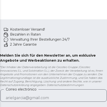
Kostenloser Versand!
Bezahlen in Raten
Verwaltung Ihrer Bestellungen 24/7
2 Jahre Garantie
Melden Sie sich für den Newsletter an, um exklusive
Angebote und Werbeaktionen zu erhalten.
*Der Inhaber der Datenverarbeitung ist die Cecotec-Gruppe (Cecotec
Innovaciones S.L. und Solotriatlon S.L.), der Zweck der Verarbeitung ist es, Ihnen
Angebote und Promotionen von den Unternehmen der Gruppe zu senden. Die
Legitimationsgrundlage ist die ausdrückliche Zustimmung, und Sie haben das
Recht auf Zugang, Berichtigung, Löschung und andere Rechte, wie in unserer
Datenschutzerklärung angegeben.
Datenschutzbestimmungen
Correo electrónico