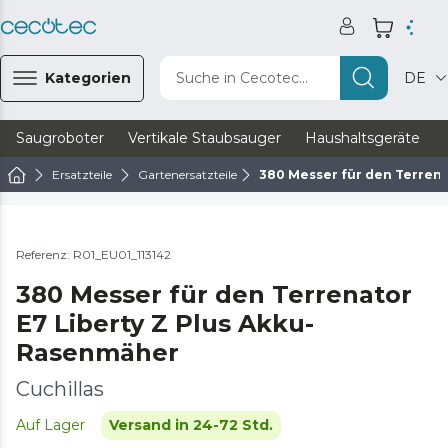
Kategorien
Suche in Cecotec...
DE
Saugroboter
Vertikale Staubsauger
Haushaltsgeräte
Ersatzteile
Gartenersatzteile
380 Messer für den Terrena
Referenz: R01_EU01_113142
380 Messer für den Terrenator
E7 Liberty Z Plus Akku-
Rasenmäher
Cuchillas
Auf Lager
Versand in 24-72 Std.