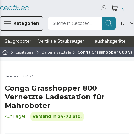
Kategorien
Suche in Cecotec...
DE
Saugroboter
Vertikale Staubsauger
Haushaltsgeräte
Ersatzteile
Gartenersatzteile
Conga Grasshopper 800 Ver
Referenz: R5437
Conga Grasshopper 800
Vernetzte Ladestation für
Mähroboter
Auf Lager
Versand in 24-72 Std.