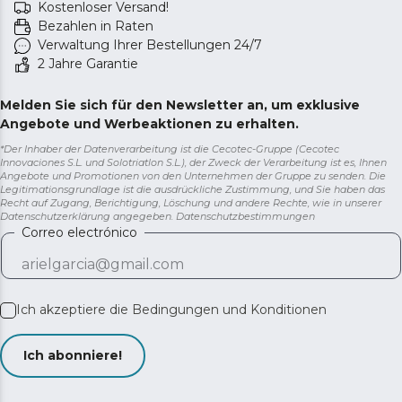
Kostenloser Versand!
Bezahlen in Raten
Verwaltung Ihrer Bestellungen 24/7
2 Jahre Garantie
Melden Sie sich für den Newsletter an, um exklusive
Angebote und Werbeaktionen zu erhalten.
*Der Inhaber der Datenverarbeitung ist die Cecotec-Gruppe (Cecotec
Innovaciones S.L. und Solotriatlon S.L.), der Zweck der Verarbeitung ist es, Ihnen
Angebote und Promotionen von den Unternehmen der Gruppe zu senden. Die
Legitimationsgrundlage ist die ausdrückliche Zustimmung, und Sie haben das
Recht auf Zugang, Berichtigung, Löschung und andere Rechte, wie in unserer
Datenschutzerklärung angegeben.
Datenschutzbestimmungen
Correo electrónico
Ich akzeptiere die
Bedingungen und Konditionen
Ich abonniere!