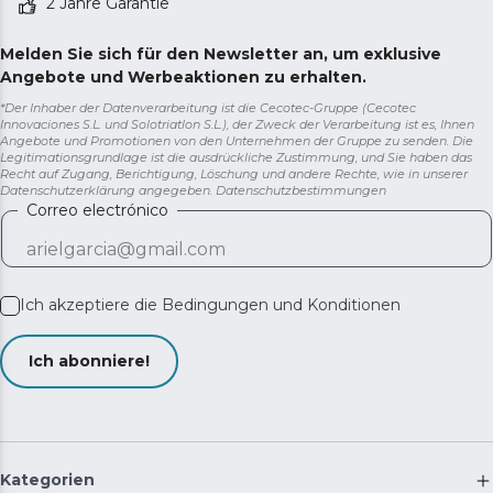
2 Jahre Garantie
Melden Sie sich für den Newsletter an, um exklusive
Angebote und Werbeaktionen zu erhalten.
*Der Inhaber der Datenverarbeitung ist die Cecotec-Gruppe (Cecotec
Innovaciones S.L. und Solotriatlon S.L.), der Zweck der Verarbeitung ist es, Ihnen
Angebote und Promotionen von den Unternehmen der Gruppe zu senden. Die
Legitimationsgrundlage ist die ausdrückliche Zustimmung, und Sie haben das
Recht auf Zugang, Berichtigung, Löschung und andere Rechte, wie in unserer
Datenschutzerklärung angegeben.
Datenschutzbestimmungen
Correo electrónico
Ich akzeptiere die
Bedingungen und Konditionen
Ich abonniere!
Kategorien