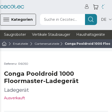
Kategorien
Suche in Cecotec...
DE
Saugroboter
Vertikale Staubsauger
Haushaltsgeräte
Ersatzteile
Gartenersatzteile
Conga Pooldroid 1000 Floo
Referenz: R6050
Conga Pooldroid 1000
Floormaster-Ladegerät
Ladegerät
Ausverkauft