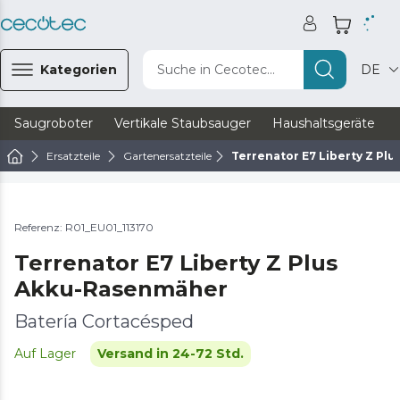
Kategorien
Suche in Cecotec...
DE
Saugroboter
Vertikale Staubsauger
Haushaltsgeräte
Ersatzteile
Gartenersatzteile
Terrenator E7 Liberty Z Pl
Referenz: R01_EU01_113170
Terrenator E7 Liberty Z Plus
Akku-Rasenmäher
Batería Cortacésped
Auf Lager
Versand in 24-72 Std.