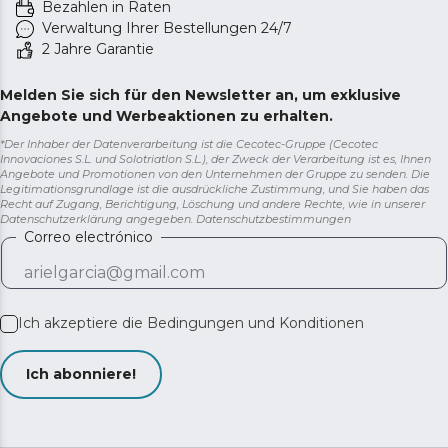
Bezahlen in Raten
Verwaltung Ihrer Bestellungen 24/7
2 Jahre Garantie
Melden Sie sich für den Newsletter an, um exklusive
Angebote und Werbeaktionen zu erhalten.
*Der Inhaber der Datenverarbeitung ist die Cecotec-Gruppe (Cecotec
Innovaciones S.L. und Solotriatlon S.L.), der Zweck der Verarbeitung ist es, Ihnen
Angebote und Promotionen von den Unternehmen der Gruppe zu senden. Die
Legitimationsgrundlage ist die ausdrückliche Zustimmung, und Sie haben das
Recht auf Zugang, Berichtigung, Löschung und andere Rechte, wie in unserer
Datenschutzerklärung angegeben.
Datenschutzbestimmungen
Correo electrónico
Ich akzeptiere die
Bedingungen und Konditionen
Ich abonniere!