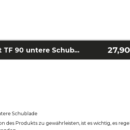
27,90
Bolero Coolmarket TF 90 untere Schublade
ntere Schublade
n des Produkts zu gewährleisten, ist es wichtig, es re