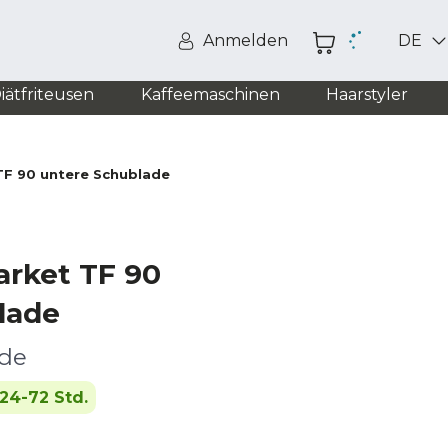
Anmelden
DE
iätfriteusen
Kaffeemaschinen
Haarstyler
TF 90 untere Schublade
arket TF 90
lade
ade
24-72 Std.