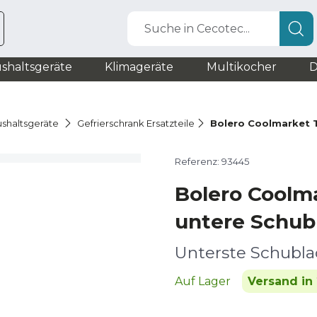
Suche in Cecotec...
shaltsgeräte
Klimageräte
Multikocher
D
ushaltsgeräte
Gefrierschrank Ersatzteile
Bolero Coolmarket 
Referenz: 93445
Bolero Coolm
untere Schub
Unterste Schubl
Auf Lager
Versand in 