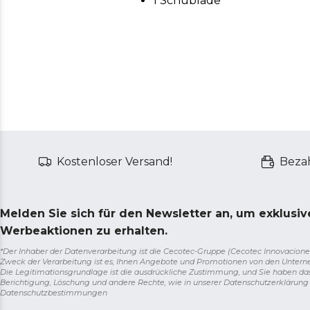
1 Schublade
Kostenloser Versand!
Bezah
Melden Sie sich für den Newsletter an, um exklusi
Werbeaktionen zu erhalten.
*Der Inhaber der Datenverarbeitung ist die Cecotec-Gruppe (Cecotec Innovaciones S.
Zweck der Verarbeitung ist es, Ihnen Angebote und Promotionen von den Unter
Die Legitimationsgrundlage ist die ausdrückliche Zustimmung, und Sie haben da
Berichtigung, Löschung und andere Rechte, wie in unserer Datenschutzerklärun
Datenschutzbestimmungen