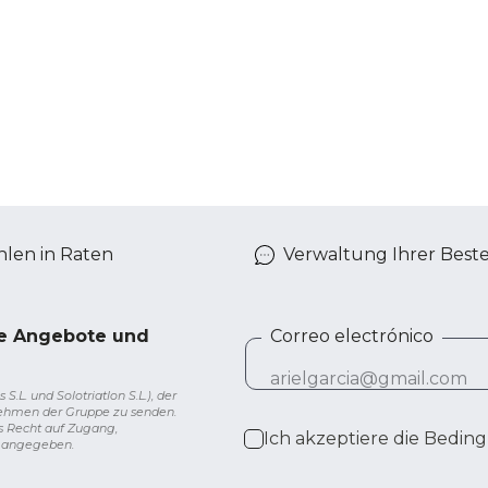
len in Raten
Verwaltung Ihrer Best
ve Angebote und
Correo electrónico
L. und Solotriatlon S.L.), der
nehmen der Gruppe zu senden.
s Recht auf Zugang,
Ich akzeptiere die
Beding
g angegeben.