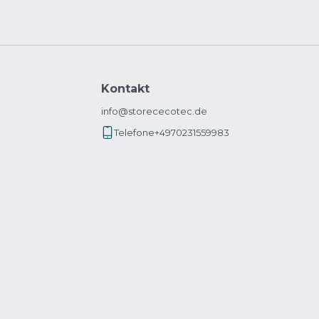
Kontakt
info@storececotec.de
Telefone
+4970231559983