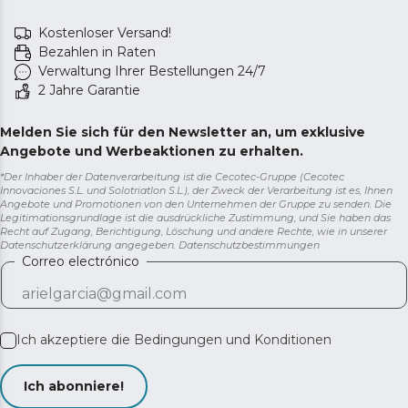
Kostenloser Versand!
Bezahlen in Raten
Verwaltung Ihrer Bestellungen 24/7
2 Jahre Garantie
Melden Sie sich für den Newsletter an, um exklusive
Angebote und Werbeaktionen zu erhalten.
*Der Inhaber der Datenverarbeitung ist die Cecotec-Gruppe (Cecotec
Innovaciones S.L. und Solotriatlon S.L.), der Zweck der Verarbeitung ist es, Ihnen
Angebote und Promotionen von den Unternehmen der Gruppe zu senden. Die
Legitimationsgrundlage ist die ausdrückliche Zustimmung, und Sie haben das
Recht auf Zugang, Berichtigung, Löschung und andere Rechte, wie in unserer
Datenschutzerklärung angegeben.
Datenschutzbestimmungen
Correo electrónico
Ich akzeptiere die
Bedingungen und Konditionen
Ich abonniere!