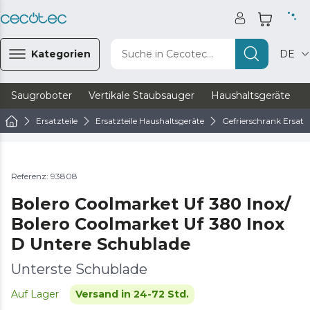
Kategorien
Suche in Cecotec...
DE
Saugroboter
Vertikale Staubsauger
Haushaltsgeräte
Ersatzteile
Ersatzteile Haushaltsgeräte
Gefrierschrank Ersatzt
Referenz: 93808
Bolero Coolmarket Uf 380 Inox/
Bolero Coolmarket Uf 380 Inox
D Untere Schublade
Unterste Schublade
Auf Lager
Versand in 24-72 Std.