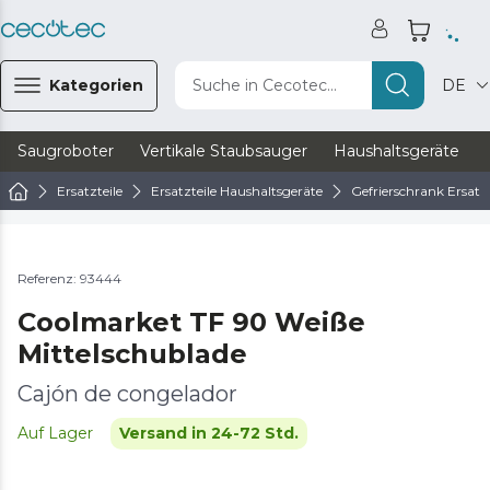
Kategorien
Suche in Cecotec...
DE
Saugroboter
Vertikale Staubsauger
Haushaltsgeräte
Ersatzteile
Ersatzteile Haushaltsgeräte
Gefrierschrank Ersatzt
Referenz: 93444
Coolmarket TF 90 Weiße
Mittelschublade
Cajón de congelador
Auf Lager
Versand in 24-72 Std.