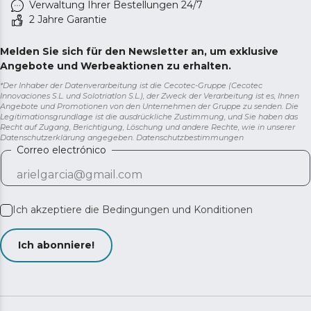
Verwaltung Ihrer Bestellungen 24/7
2 Jahre Garantie
Melden Sie sich für den Newsletter an, um exklusive
Angebote und Werbeaktionen zu erhalten.
*Der Inhaber der Datenverarbeitung ist die Cecotec-Gruppe (Cecotec
Innovaciones S.L. und Solotriatlon S.L.), der Zweck der Verarbeitung ist es, Ihnen
Angebote und Promotionen von den Unternehmen der Gruppe zu senden. Die
Legitimationsgrundlage ist die ausdrückliche Zustimmung, und Sie haben das
Recht auf Zugang, Berichtigung, Löschung und andere Rechte, wie in unserer
Datenschutzerklärung angegeben.
Datenschutzbestimmungen
Correo electrónico
Ich akzeptiere die
Bedingungen und Konditionen
Ich abonniere!